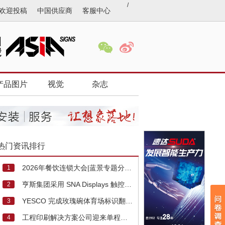
/
欢迎投稿
中国供应商
客服中心
产品图片
视觉
杂志
热门资讯排行
2026年餐饮连锁大会|蓝景专题分享《品质光与餐饮门店流量》！
1
亨斯集团采用 SNA Displays 触控 LED 显示屏升级纽约总部
2
YESCO 完成玫瑰碗体育场标识翻新工程
3
工程印刷解决方案公司迎来单程直物喷墨系统第 100 台销量里程碑
4