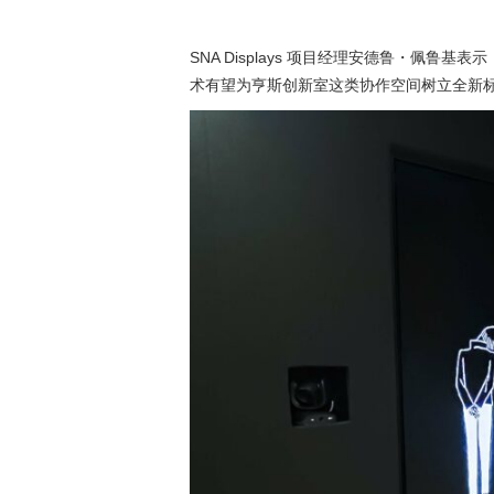
SNA Displays 项目经理安德鲁・佩
术有望为亨斯创新室这类协作空间树立全新标