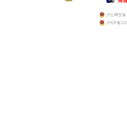
沪公网安备 3
沪ICP备11