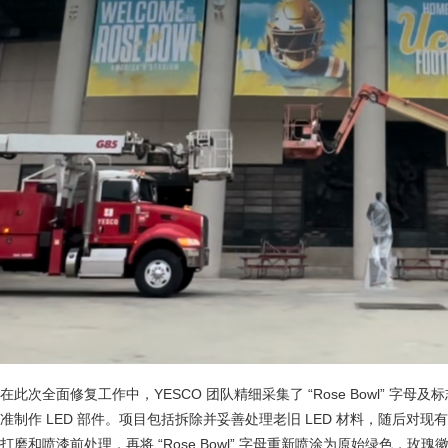
在此次全面修复工作中，YESCO 团队精细采集了 “Rose Bowl” 字
准制作 LED 部件。项目包括拆除并妥善处理老旧 LED 材料，随后对
打磨和喷漆前处理，再将 “Rose Bowl” 字母重新喷涂为原始绿色，