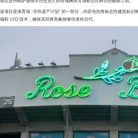
福尼亚州帕萨迪纳市历史悠久的玫瑰碗体育场标志性标识的翻新工程。
该项目是体育场 “永恒遗产计划” 的一部分，内容包括将标志性建筑标
编程 LED 技术，确保其经典形象能够传承给后代。